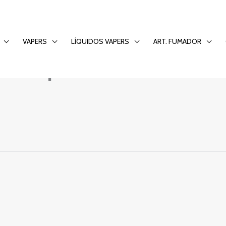
 Einblicke in die W
VAPERS
LÍQUIDOS VAPERS
ART. FUMADOR
Tipico