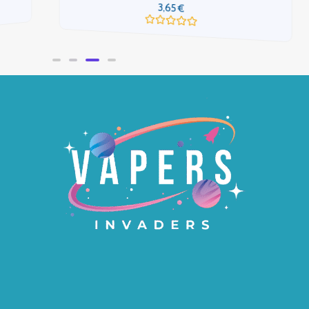
3
3,65
€
Valo
con
Valorado
0
con
de
0
5
de
5