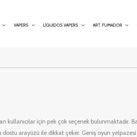
azanç Kapılarını Ar
VAPERS
LÍQUIDOS VAPERS
ART. FUMADOR
 kullanıcılar için pek çok seçenek bulunmaktadır. Bahi
ıcı dostu arayüzü ile dikkat çeker. Geniş oyun yelpaze