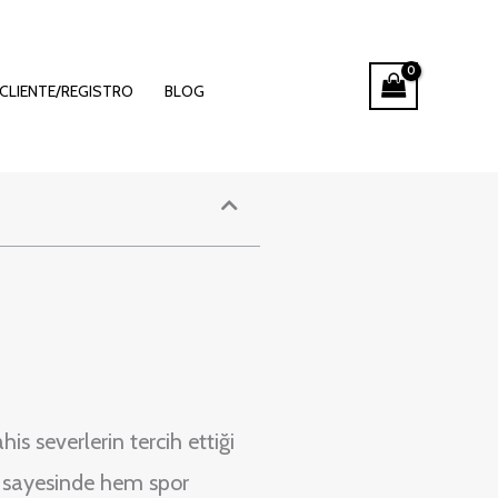
alayın
CLIENTE/REGISTRO
BLOG
s severlerin tercih ettiği
si sayesinde hem spor