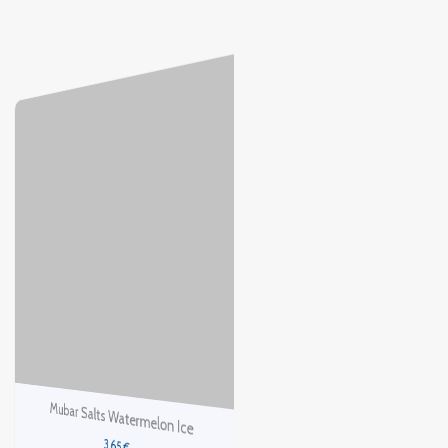
Mubar Salts Triple Cherry
s Watermelon Ice
3,65
€