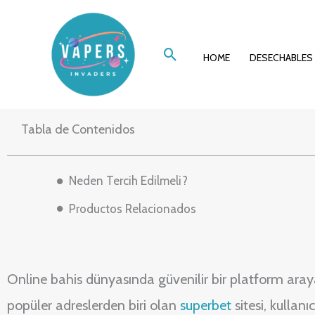
Ir
Superbet ile K
al
Buscar
contenido
HOME
DESECHABLES
Tabla de Contenidos
Neden Tercih Edilmeli?
Productos Relacionados
Online bahis dünyasında güvenilir bir platform arayan
popüler adreslerden biri olan
superbet
sitesi, kullan