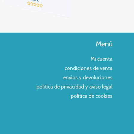
,65
€
Valorado
con
rado
0
de
5
Menú
Mi cuenta
condiciones de venta
envios y devoluciones
politica de privacidad y aviso legal
politica de cookies