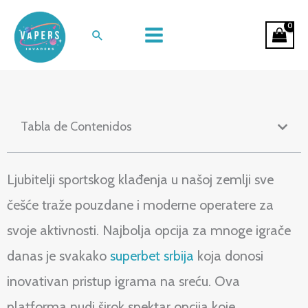
Ir
Iskustvo klađenja uz Superbet
al
Buscar
platformu u Srbiji
contenido
Tabla de Contenidos
Ljubitelji sportskog klađenja u našoj zemlji sve
češće traže pouzdane i moderne operatere za
svoje aktivnosti. Najbolja opcija za mnoge igrače
danas je svakako
superbet srbija
koja donosi
inovativan pristup igrama na sreću. Ova
platforma nudi širok spektar opcija koje