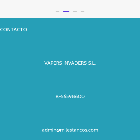
Valorado
con
0
de
5
CONTACTO
VAPERS INVADERS S.L.
B-56598600
admin@milestancos.com