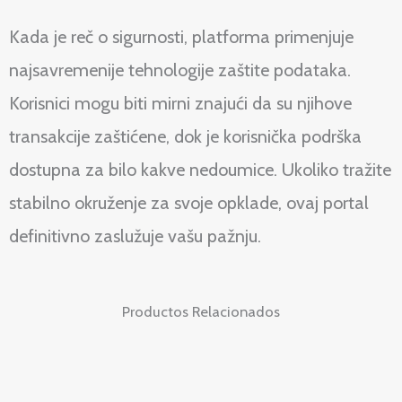
Kada je reč o sigurnosti, platforma primenjuje
najsavremenije tehnologije zaštite podataka.
Korisnici mogu biti mirni znajući da su njihove
transakcije zaštićene, dok je korisnička podrška
dostupna za bilo kakve nedoumice. Ukoliko tražite
stabilno okruženje za svoje opklade, ovaj portal
definitivno zaslužuje vašu pažnju.
Productos Relacionados