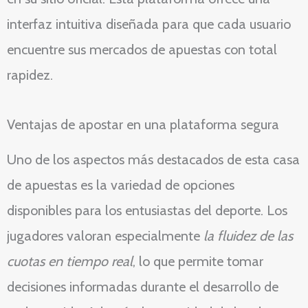
interfaz intuitiva diseñada para que cada usuario
encuentre sus mercados de apuestas con total
rapidez.
Ventajas de apostar en una plataforma segura
Uno de los aspectos más destacados de esta casa
de apuestas es la variedad de opciones
disponibles para los entusiastas del deporte. Los
jugadores valoran especialmente
la fluidez de las
cuotas en tiempo real
, lo que permite tomar
decisiones informadas durante el desarrollo de