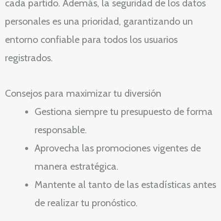
cada partido. Además, la seguridad de los datos
personales es una prioridad, garantizando un
entorno confiable para todos los usuarios
registrados.
Consejos para maximizar tu diversión
Gestiona siempre tu presupuesto de forma
responsable.
Aprovecha las promociones vigentes de
manera estratégica.
Mantente al tanto de las estadísticas antes
de realizar tu pronóstico.