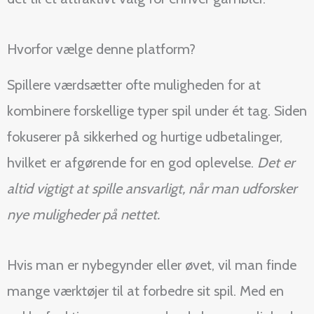
Hvorfor vælge denne platform?
Spillere værdsætter ofte muligheden for at
kombinere forskellige typer spil under ét tag. Siden
fokuserer på sikkerhed og hurtige udbetalinger,
hvilket er afgørende for en god oplevelse.
Det er
altid vigtigt at spille ansvarligt, når man udforsker
nye muligheder på nettet.
Hvis man er nybegynder eller øvet, vil man finde
mange værktøjer til at forbedre sit spil. Med en