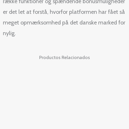
række funktioner og spændende bonusmuligheder
er det let at forstå, hvorfor platformen har fået så
meget opmærksomhed på det danske marked for
nylig.
Productos Relacionados