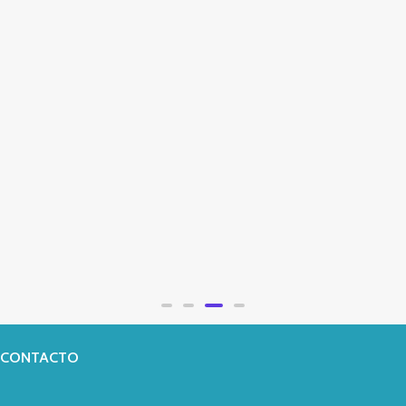
Mubar Salts Sour Mango Pineapple
3,65
€
Valorado
con
0
de
5
CONTACTO