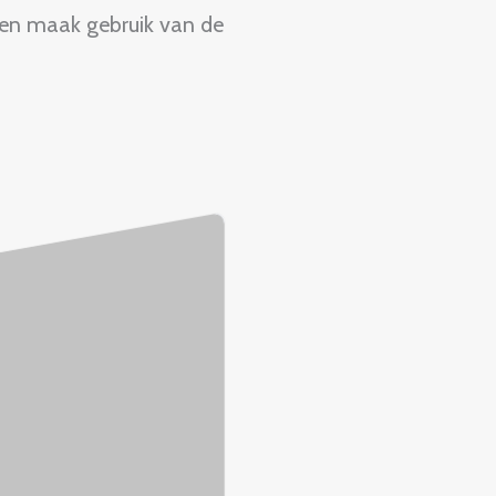
d en maak gebruik van de