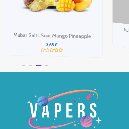
Mubar Salt
ubar Salts Sour Mango Pineapple
3
3,65
€
Valo
con
Valorado
0
con
de
0
5
de
5