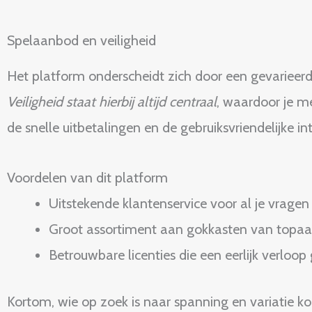
Spelaanbod en veiligheid
Het platform onderscheidt zich door een gevarieerde
Veiligheid staat hierbij altijd centraal
, waardoor je me
de snelle uitbetalingen en de gebruiksvriendelijke i
Voordelen van dit platform
Uitstekende klantenservice voor al je vragen
Groot assortiment aan gokkasten van topaa
Betrouwbare licenties die een eerlijk verloo
Kortom, wie op zoek is naar spanning en variatie ko