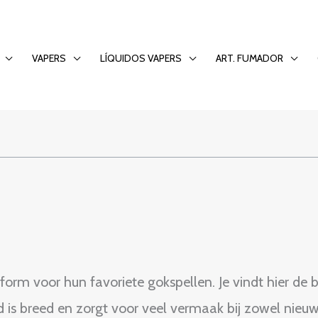
eelervaring bij Sup
VAPERS
LÍQUIDOS VAPERS
ART. FUMADOR
orm voor hun favoriete gokspellen. Je vindt hier de b
is breed en zorgt voor veel vermaak bij zowel nieuwe