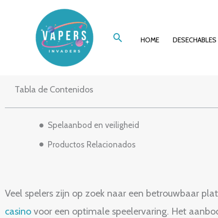
Ir
Ontdek de sp
al
Buscar
contenido
HOME
DESECHABLES
Tabla de Contenidos
Spelaanbod en veiligheid
Productos Relacionados
Veel spelers zijn op zoek naar een betrouwbaar platf
casino
voor een optimale speelervaring. Het aanbod 