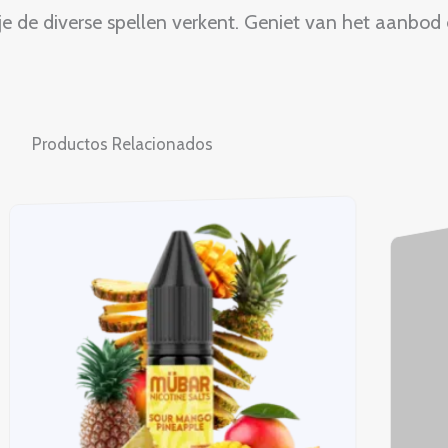
l je de diverse spellen verkent. Geniet van het aanbo
Productos Relacionados