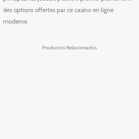
des options offertes par ce casino en ligne
moderne.
Productos Relacionados