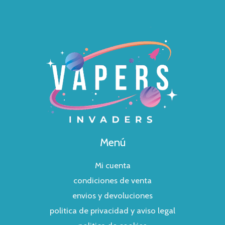
Menú
Mi cuenta
condiciones de venta
envios y devoluciones
politica de privacidad y aviso legal