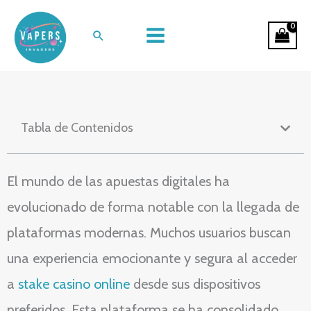
Ir
Explorando la experiencia en stake
al
Buscar
casino
contenido
Tabla de Contenidos
El mundo de las apuestas digitales ha
evolucionado de forma notable con la llegada de
plataformas modernas. Muchos usuarios buscan
una experiencia emocionante y segura al acceder
a
stake casino online
desde sus dispositivos
preferidos. Esta plataforma se ha consolidado