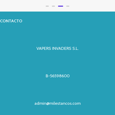
con
0
de
5
CONTACTO
VAPERS INVADERS S.L.
B-56598600
admin@milestancos.com