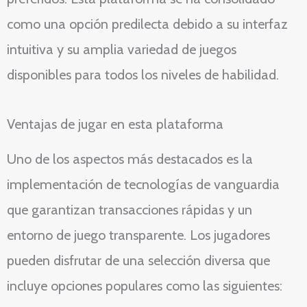
como una opción predilecta debido a su interfaz
intuitiva y su amplia variedad de juegos
disponibles para todos los niveles de habilidad.
Ventajas de jugar en esta plataforma
Uno de los aspectos más destacados es la
implementación de tecnologías de vanguardia
que garantizan transacciones rápidas y un
entorno de juego transparente. Los jugadores
pueden disfrutar de una selección diversa que
incluye opciones populares como las siguientes: