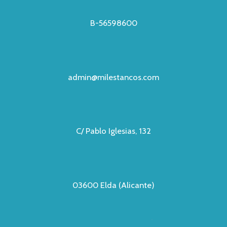
B-56598600
admin@milestancos.com
C/ Pablo Iglesias, 132
03600 Elda (Alicante)