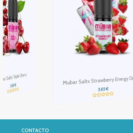
Mubar Salts Strawberry Energy Drink
M
€
3,65
Valorado
con
0
de
5
CONTACTO