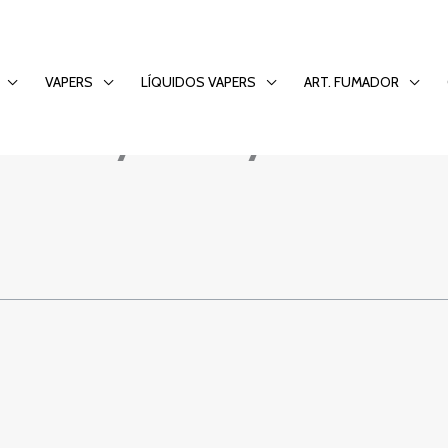
salon gier: rozryw
VAPERS
LÍQUIDOS VAPERS
ART. FUMADOR
zesnym wydaniu