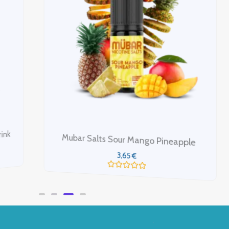
Mubar Salt
ubar Salts Sour Mango Pineapple
3
3,65
€
Valo
con
Valorado
0
con
de
0
5
de
5