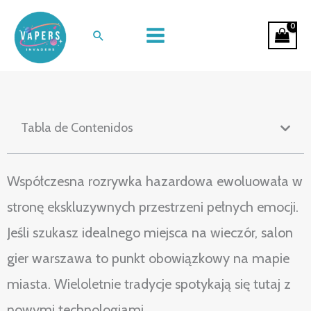
Ir
Dlaczego warto odwiedzić
al
Buscar
nowoczesny salon gier
contenido
Tabla de Contenidos
Współczesna rozrywka hazardowa ewoluowała w
stronę ekskluzywnych przestrzeni pełnych emocji.
Jeśli szukasz idealnego miejsca na wieczór, salon
gier warszawa to punkt obowiązkowy na mapie
miasta. Wieloletnie tradycje spotykają się tutaj z
nowymi technologiami.