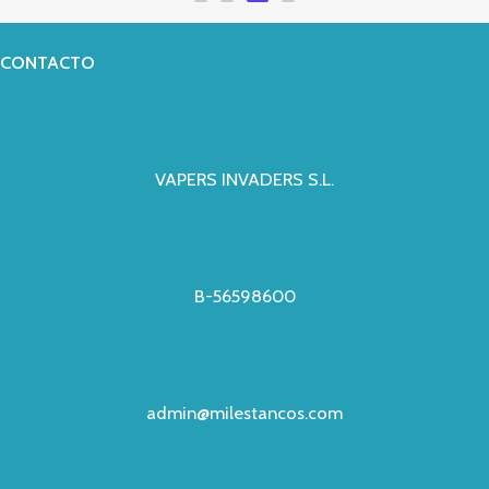
de
5
CONTACTO
VAPERS INVADERS S.L.
B-56598600
admin@milestancos.com