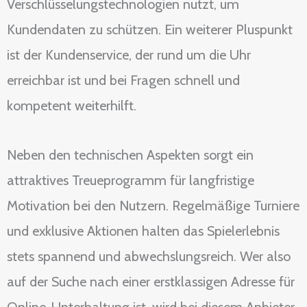
Verschlüsselungstechnologien nutzt, um
Kundendaten zu schützen. Ein weiterer Pluspunkt
ist der Kundenservice, der rund um die Uhr
erreichbar ist und bei Fragen schnell und
kompetent weiterhilft.
Neben den technischen Aspekten sorgt ein
attraktives Treueprogramm für langfristige
Motivation bei den Nutzern. Regelmäßige Turniere
und exklusive Aktionen halten das Spielerlebnis
stets spannend und abwechslungsreich. Wer also
auf der Suche nach einer erstklassigen Adresse für