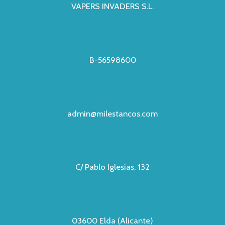
VAPERS INVADERS S.L.
B-56598600
admin@milestancos.com
C/ Pablo Iglesias, 132
03600 Elda (Alicante)