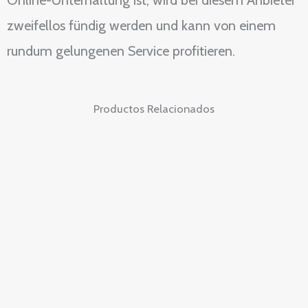
Online-Unterhaltung ist, wird bei diesem Anbieter
zweifellos fündig werden und kann von einem
rundum gelungenen Service profitieren.
Productos Relacionados