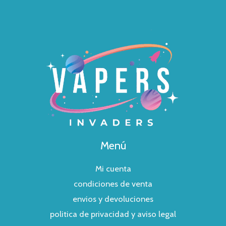
Menú
Mi cuenta
condiciones de venta
envios y devoluciones
politica de privacidad y aviso legal