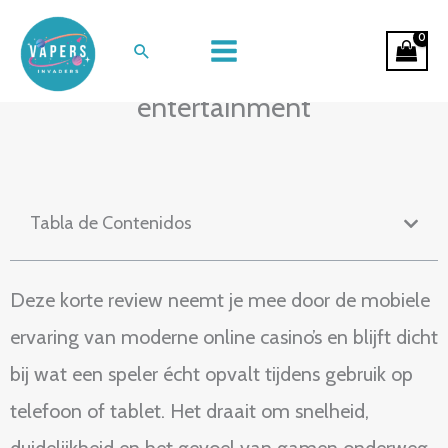
Ir
Pocketplezier: een mobiele mini-
al
Buscar
review van online casino-
contenido
entertainment
Tabla de Contenidos
Deze korte review neemt je mee door de mobiele
ervaring van moderne online casino’s en blijft dicht
bij wat een speler écht opvalt tijdens gebruik op
telefoon of tablet. Het draait om snelheid,