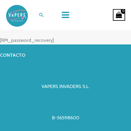
Ir
al
Buscar
contenido
Password Recovery
[RM_password_recovery]
CONTACTO
VAPERS INVADERS S.L.
B-56598600