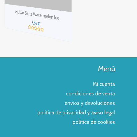
Mubar Salts Triple Cherry
s Watermelon Ice
3,65
€
,65
€
Valorado
con
rado
0
de
5
Menú
Mi cuenta
condiciones de venta
envios y devoluciones
politica de privacidad y aviso legal
politica de cookies