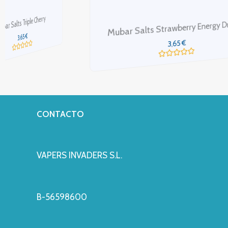
Mubar Salts Strawberry Energy Drink
M
€
3,65
Valorado
con
0
de
5
CONTACTO
VAPERS INVADERS S.L.
B-56598600