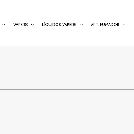
ras para mejorar tu
VAPERS
LÍQUIDOS VAPERS
ART. FUMADOR
diarios