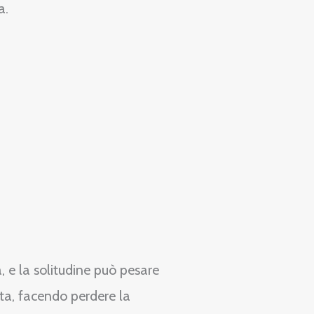
a.
a, e la solitudine può pesare
elta, facendo perdere la