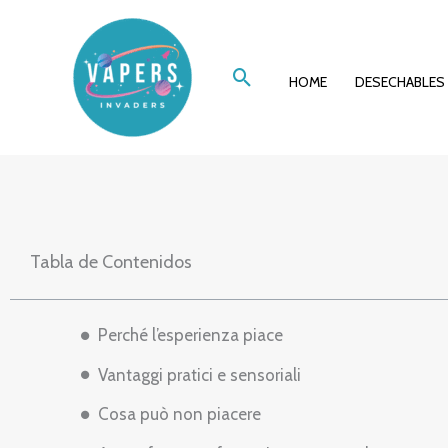
Ir
Notte in salotto: l
al
Buscar
contenido
HOME
DESECHABLES
vista da c
Tabla de Contenidos
Perché l’esperienza piace
Vantaggi pratici e sensoriali
Cosa può non piacere