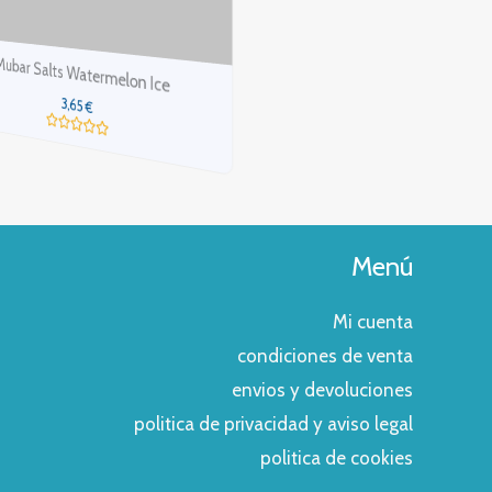
Mubar Salts Triple Cherry
s Watermelon Ice
3,65
€
,65
€
Valorado
con
rado
0
de
5
Menú
Mi cuenta
condiciones de venta
envios y devoluciones
politica de privacidad y aviso legal
politica de cookies