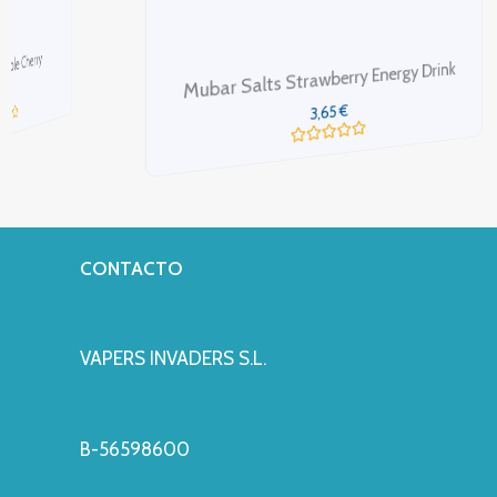
Mubar Salts Strawberry Energy Drink
M
€
3,65
Valorado
con
0
de
5
CONTACTO
VAPERS INVADERS S.L.
B-56598600