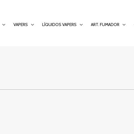
’esperienza degli ca
VAPERS
LÍQUIDOS VAPERS
ART. FUMADOR
hi cerca divertimen