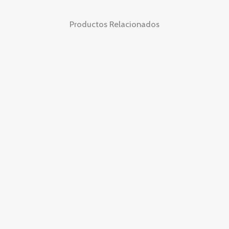
Productos Relacionados