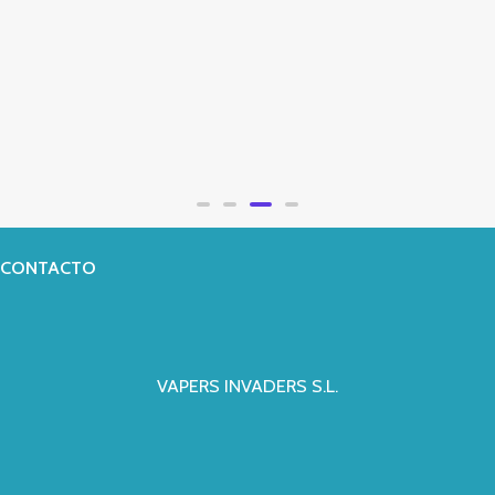
Mubar Salts Sour Mango Pineapple
3,65
€
Valorado
con
0
de
5
CONTACTO
VAPERS INVADERS S.L.