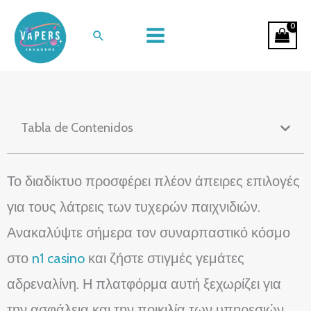
Ir
Η απόλυτη εμπειρία παιχνιδιού στο
al
Buscar
n1 casino
contenido
Tabla de Contenidos
Το διαδίκτυο προσφέρει πλέον άπειρες επιλογές
για τους λάτρεις των τυχερών παιχνιδιών.
Ανακαλύψτε σήμερα τον συναρπαστικό κόσμο
στο
n1 casino
και ζήστε στιγμές γεμάτες
αδρεναλίνη. Η πλατφόρμα αυτή ξεχωρίζει για
την ασφάλεια και την ποικιλία των υπηρεσιών