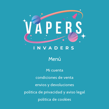
Menú
Mi cuenta
condiciones de venta
envios y devoluciones
politica de privacidad y aviso legal
politica de cookies