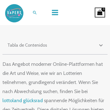
Ir
Die Welt der Lotterien bei Lottoland
al
Buscar
entdecken
contenido
Tabla de Contenidos
Das Angebot moderner Online-Plattformen hat
die Art und Weise, wie wir an Lotterien
teilnehmen, grundlegend verändert. Wenn Sie
nach Abwechslung suchen, finden Sie bei
lottoland glücksrad
spannende Möglichkeiten für
den Zeitvertreib. Diese digitalen Lösungen bieten