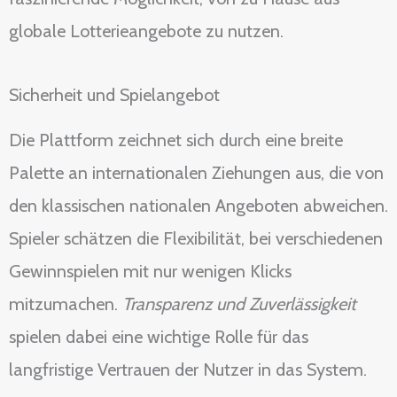
globale Lotterieangebote zu nutzen.
Sicherheit und Spielangebot
Die Plattform zeichnet sich durch eine breite
Palette an internationalen Ziehungen aus, die von
den klassischen nationalen Angeboten abweichen.
Spieler schätzen die Flexibilität, bei verschiedenen
Gewinnspielen mit nur wenigen Klicks
mitzumachen.
Transparenz und Zuverlässigkeit
spielen dabei eine wichtige Rolle für das
langfristige Vertrauen der Nutzer in das System.