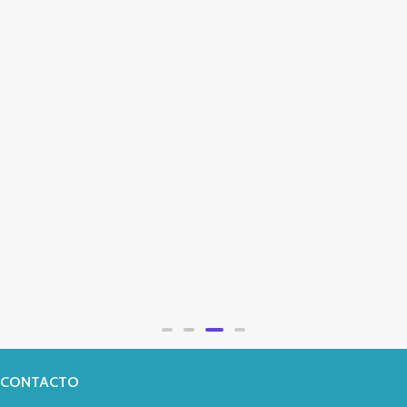
Mubar Salts Sour Mango Pineapple
3,65
€
Valorado
con
0
de
5
CONTACTO