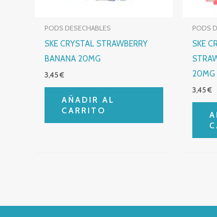
PODS DESECHABLES
PODS 
SKE CRYSTAL STRAWBERRY
SKE C
BANANA 20MG
STRA
20MG
3,45
€
3,45
€
AÑADIR AL
CARRITO
A
C