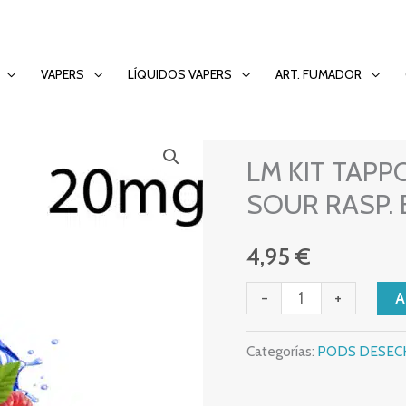
UEBERRY SOUR RASP. EXP.10
VAPERS
LÍQUIDOS VAPERS
ART. FUMADOR
PODS DESECHABLES
,
LM
LM KIT TAPP
KIT
TAPPO
SOUR RASP. 
AIR
20mg
4,95
€
BLUEBERRY
-
+
SOUR
RASP.
Categorías:
PODS DESEC
EXP.10
cantidad