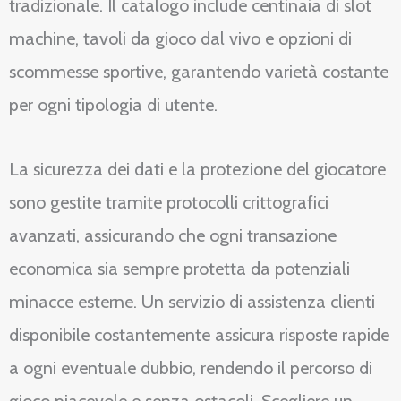
tradizionale. Il catalogo include centinaia di slot
machine, tavoli da gioco dal vivo e opzioni di
scommesse sportive, garantendo varietà costante
per ogni tipologia di utente.
La sicurezza dei dati e la protezione del giocatore
sono gestite tramite protocolli crittografici
avanzati, assicurando che ogni transazione
economica sia sempre protetta da potenziali
minacce esterne. Un servizio di assistenza clienti
disponibile costantemente assicura risposte rapide
a ogni eventuale dubbio, rendendo il percorso di