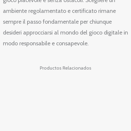
gioco piacevole e senza ostacoli. Scegliere un
ambiente regolamentato e certificato rimane
sempre il passo fondamentale per chiunque
desideri approcciarsi al mondo del gioco digitale in
modo responsabile e consapevole.
Productos Relacionados