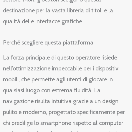
destinazione per la vasta libreria di titoli e la
qualità delle interfacce grafiche.
Perché scegliere questa piattaforma
La forza principale di questo operatore risiede
nell’ottimizzazione impeccabile per i dispositivi
mobili, che permette agli utenti di giocare in
qualsiasi luogo con estrema fluidità. La
navigazione risulta intuitiva grazie a un design
pulito e moderno, progettato specificamente per
chi predilige lo smartphone rispetto al computer