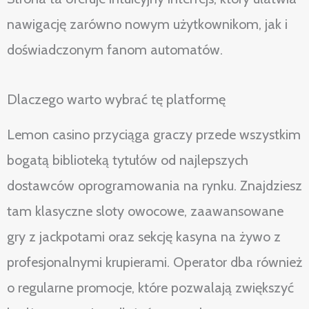
nawigację zarówno nowym użytkownikom, jak i
doświadczonym fanom automatów.
Dlaczego warto wybrać tę platformę
Lemon casino przyciąga graczy przede wszystkim
bogatą biblioteką tytułów od najlepszych
dostawców oprogramowania na rynku. Znajdziesz
tam klasyczne sloty owocowe, zaawansowane
gry z jackpotami oraz sekcję kasyna na żywo z
profesjonalnymi krupierami. Operator dba również
o regularne promocje, które pozwalają zwiększyć