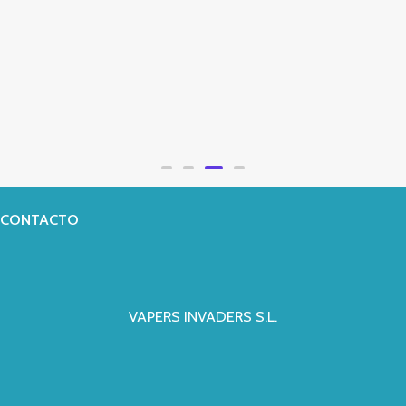
Mubar Salts Sour Mango Pineapple
3,65
€
Valorado
con
0
de
5
CONTACTO
VAPERS INVADERS S.L.