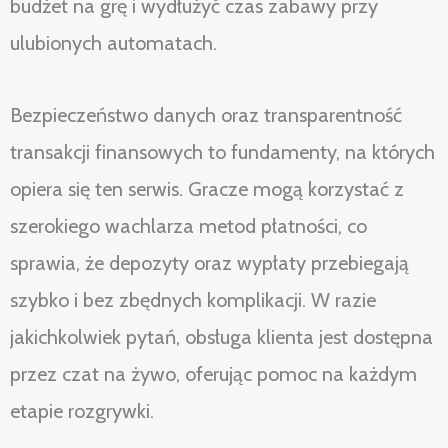
budżet na grę i wydłużyć czas zabawy przy
ulubionych automatach.
Bezpieczeństwo danych oraz transparentność
transakcji finansowych to fundamenty, na których
opiera się ten serwis. Gracze mogą korzystać z
szerokiego wachlarza metod płatności, co
sprawia, że depozyty oraz wypłaty przebiegają
szybko i bez zbędnych komplikacji. W razie
jakichkolwiek pytań, obsługa klienta jest dostępna
przez czat na żywo, oferując pomoc na każdym
etapie rozgrywki.