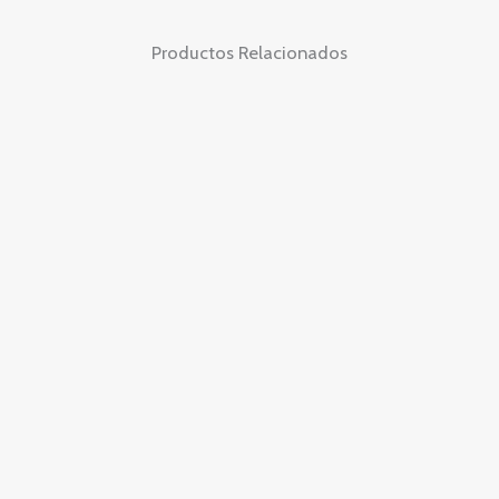
Productos Relacionados