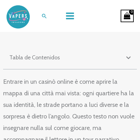
Ir
La mappa segreta del divertimento
al
Buscar
nei casinò online
contenido
Tabla de Contenidos
Entrare in un casinò online è come aprire la
mappa di una città mai vista: ogni quartiere ha la
sua identità, le strade portano a luci diverse e la
sorpresa è dietro l’angolo. Questo testo non vuole
insegnare nulla sul come giocare, ma
accompagnare il lettore in un tour narrativo