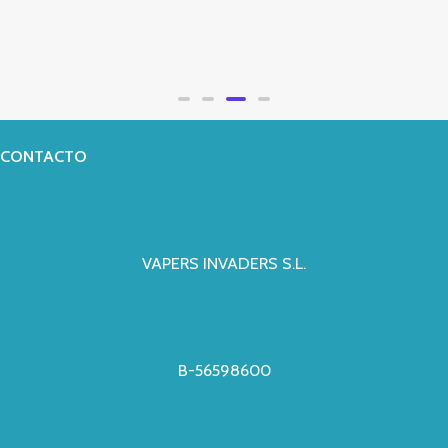
3,65
€
Valorado
con
0
de
5
CONTACTO
VAPERS INVADERS S.L.
B-56598600