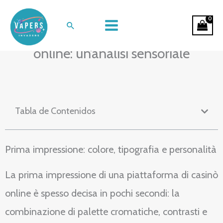
Ir
L’impatto visivo
al
Buscar
dell’intrattenimento da casinò
contenido
online: un’analisi sensoriale
Tabla de Contenidos
Prima impressione: colore, tipografia e personalità
La prima impressione di una piattaforma di casinò
online è spesso decisa in pochi secondi: la
combinazione di palette cromatiche, contrasti e