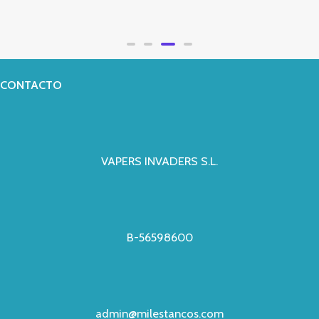
Valorado
con
0
de
5
CONTACTO
VAPERS INVADERS S.L.
B-56598600
admin@milestancos.com