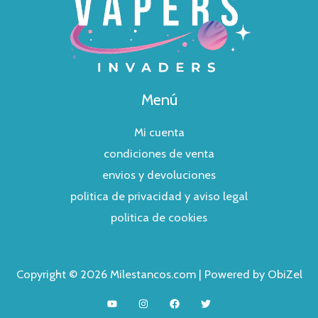
Menú
Mi cuenta
condiciones de venta
envios y devoluciones
politica de privacidad y aviso legal
politica de cookies
Copyright © 2026 Milestancos.com | Powered by ObiZel