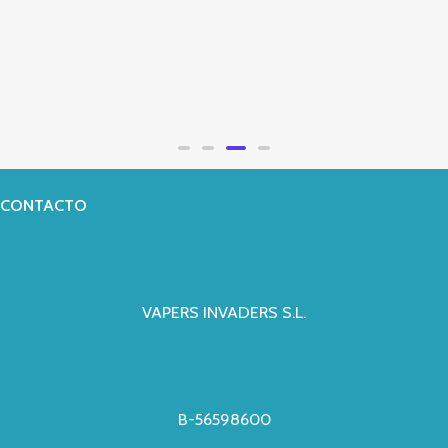
Mubar Salts Sour Mango Pineapple
3,65
€
Valorado
con
0
de
5
CONTACTO
VAPERS INVADERS S.L.
B-56598600