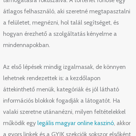
támogatásra fókuszálva. A történet főhőse egy
átlagos felhasználó, aki szeretné megtapasztalni
a felületet, megnézni, hol talál segítséget, és
hogyan érezhető a szolgáltatás kényelme a
mindennapokban.
Az első lépések mindig izgalmasak, de könnyen
lehetnek rendezettek is: a kezdőlapon
áttekinthető menük, kategóriák és jól látható
információs blokkok fogadják a látogatót. Ha
valaki szeretne utánanézni, milyen feltételekkel
működik egy
legális magyar online kaszinó
, akkor
a gyors linkek és a GYIK szekciók sokszor elsőként