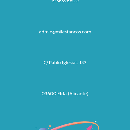
B-56598600
admin@milestancos.com
C/ Pablo Iglesias, 132
03600 Elda (Alicante)