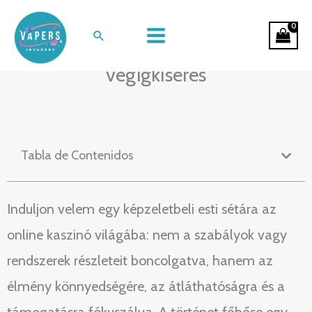
Ir
Éjszakai séta a virtuális
al
Buscar
játékteremben: egy kényelmes
contenido
végigkísérés
Tabla de Contenidos
Induljon velem egy képzeletbeli esti sétára az
online kaszinó világába: nem a szabályok vagy
rendszerek részleteit boncolgatva, hanem az
élmény könnyedségére, az átláthatóságra és a