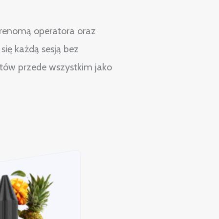
ż renomą operatora oraz
ię każdą sesją bez
atów przede wszystkim jako