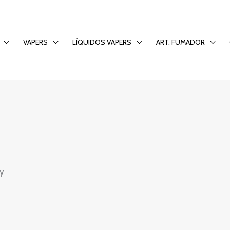
zesnych gier hots
VAPERS
LÍQUIDOS VAPERS
ART. FUMADOR
ie hazardu online
y