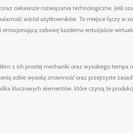
az ciekawsze rozwiązania technologiczne. Jeśli szuk
pularność wśród użytkowników. To miejsce łączy w s
i emocjonującą zabawę każdemu entuzjaście wirtualn
kim z ich prostej mechaniki oraz wysokiego tempa r
cenią sobie
wysoką zmienność
oraz przejrzyste zasad
kilka kluczowych elementów, które czynią te produk