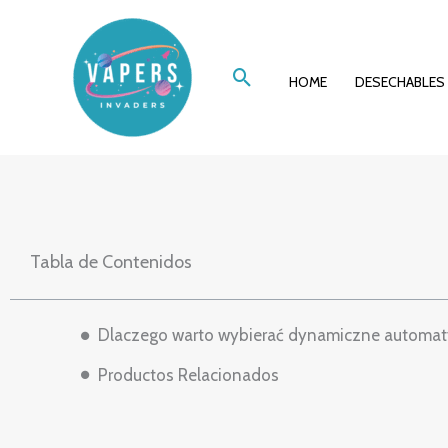
Ir
Fenomen nowoc
al
Buscar
contenido
HOME
DESECHABLES
świec
Tabla de Contenidos
Dlaczego warto wybierać dynamiczne automat
Productos Relacionados