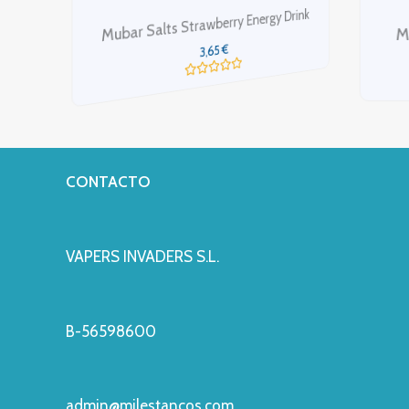
Mubar Salts Strawberry Energy Drink
M
€
3,65
Valorado
con
0
de
5
CONTACTO
VAPERS INVADERS S.L.
B-56598600
admin@milestancos.com