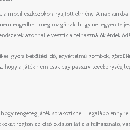
tja a mobil eszközökön nyújtott élmény. A napjaink
y nem engedheti meg magának, hogy ne legyen teljes
ndszerek azonnal elvesztik a felhasználók érdeklődé
iker: gyors betöltési idő, egyértelmű gombok, gördülé
z, hogy a játék nem csak egy passzív tevékenység l
, hogy rengeteg játék sorakozik fel. Legalább ennyire
kokat rögtön az első oldalon látja a felhasználó, v