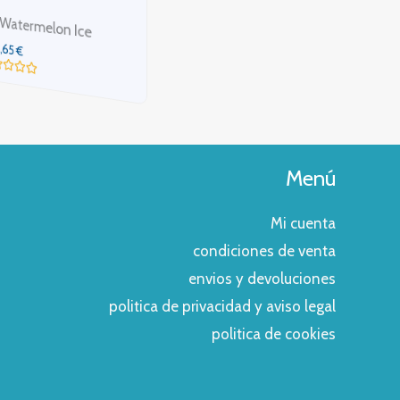
Mubar Salts Triple Cherry
s Watermelon Ice
3,65
€
,65
€
Valorado
con
rado
0
de
5
Menú
Mi cuenta
condiciones de venta
envios y devoluciones
politica de privacidad y aviso legal
politica de cookies