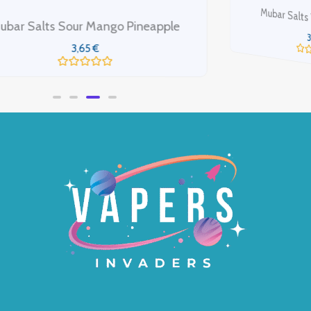
Mubar Salt
ubar Salts Sour Mango Pineapple
3
3,65
€
Valo
con
Valorado
0
con
de
0
5
de
5