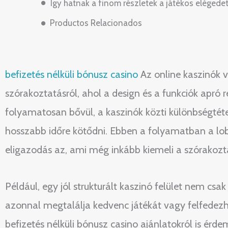
Így hatnak a finom részletek a játékos elégede
Productos Relacionados
befizetés nélküli bónusz casino
Az online kaszinók 
szórakoztatásról, ahol a design és a funkciók apró 
folyamatosan bővül, a kaszinók közti különbségtéte
hosszabb időre kötődni. Ebben a folyamatban a lob
eligazodás az, ami még inkább kiemeli a szórakozt
Például, egy jól strukturált kaszinó felület nem csak
azonnal megtalálja kedvenc játékát vagy felfedezh
befizetés nélküli bónusz casino ajánlatokról is érdem