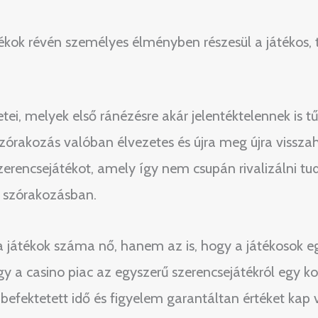
tékok révén személyes élményben részesül a játékos, 
etei, melyek első ránézésre akár jelentéktelennek is
zórakozás valóban élvezetes és újra meg újra vissza
zerencsejátékot, amely így nem csupán rivalizálni 
a szórakozásban.
 a játékok száma nő, hanem az is, hogy a játékosok 
ogy a casino piac az egyszerű szerencsejátékról egy 
efektetett idő és figyelem garantáltan értéket kap v