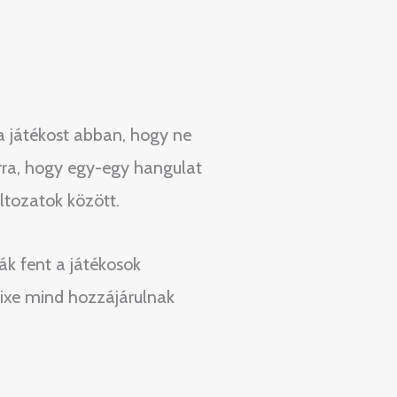
 a játékost abban, hogy ne
rra, hogy egy-egy hangulat
ltozatok között.
ák fent a játékosok
mixe mind hozzájárulnak