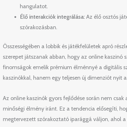
hangulatot.
Élő interakciók integrálása:
Az élő osztós já
szórakozásban.
Összességében a lobbik és játékfelületek apró részl
szerepet játszanak abban, hogy az online kaszinó s
finomságok emelik prémium élménnyé a digitális s
kaszinókkal, hanem egy teljesen új dimenziót nyit 
Az online kaszinók gyors fejlődése során nem csak
minőségi élmény iránt. Ez a tendencia elősegíti, h
megtervezett szórakoztató iparággá váljon, ahol a b