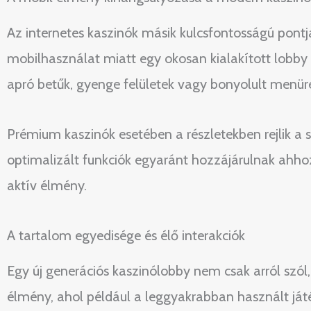
Az internetes kaszinók másik kulcsfontosságú pon
mobilhasználat miatt egy okosan kialakított lobb
apró betűk, gyenge felületek vagy bonyolult menüre
Prémium kaszinók esetében a részletekben rejlik a s
optimalizált funkciók egyaránt hozzájárulnak ahho
aktív élmény.
A tartalom egyedisége és élő interakciók
Egy új generációs kaszinólobby nem csak arról szól
élmény, ahol például a leggyakrabban használt játé