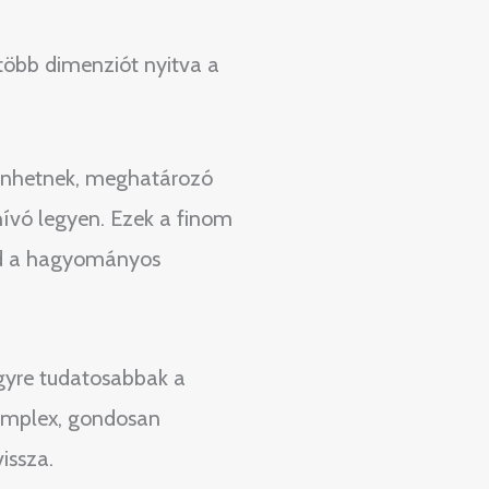
több dimenziót nyitva a
 tűnhetnek, meghatározó
hívó legyen. Ezek a finom
tud a hagyományos
egyre tudatosabbak a
komplex, gondosan
issza.