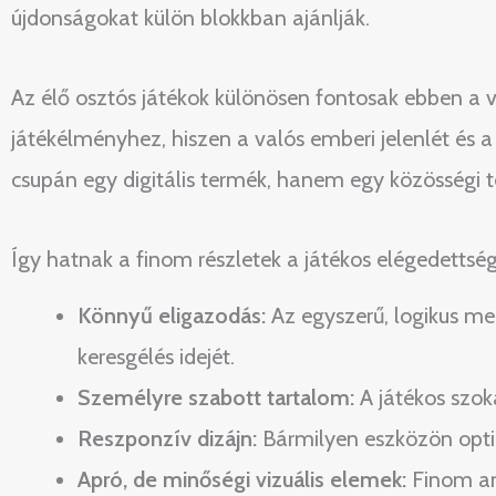
újdonságokat külön blokkban ajánlják.
Az élő osztós játékok különösen fontosak ebben a 
játékélményhez, hiszen a valós emberi jelenlét és
csupán egy digitális termék, hanem egy közösségi té
Így hatnak a finom részletek a játékos elégedettsé
Könnyű eligazodás:
Az egyszerű, logikus me
keresgélés idejét.
Személyre szabott tartalom:
A játékos szoká
Reszponzív dizájn:
Bármilyen eszközön optim
Apró, de minőségi vizuális elemek:
Finom ani