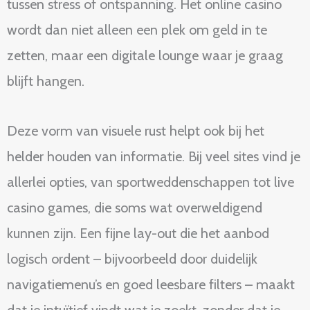
tussen stress of ontspanning. Het online casino
wordt dan niet alleen een plek om geld in te
zetten, maar een digitale lounge waar je graag
blijft hangen.
Deze vorm van visuele rust helpt ook bij het
helder houden van informatie. Bij veel sites vind je
allerlei opties, van sportweddenschappen tot live
casino games, die soms wat overweldigend
kunnen zijn. Een fijne lay-out die het aanbod
logisch ordent – bijvoorbeeld door duidelijk
navigatiemenu’s en goed leesbare filters – maakt