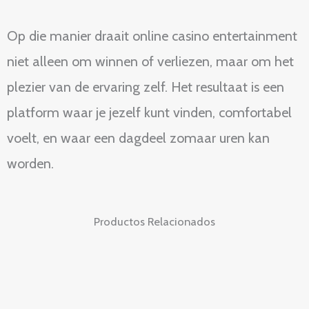
Op die manier draait online casino entertainment
niet alleen om winnen of verliezen, maar om het
plezier van de ervaring zelf. Het resultaat is een
platform waar je jezelf kunt vinden, comfortabel
voelt, en waar een dagdeel zomaar uren kan
worden.
Productos Relacionados