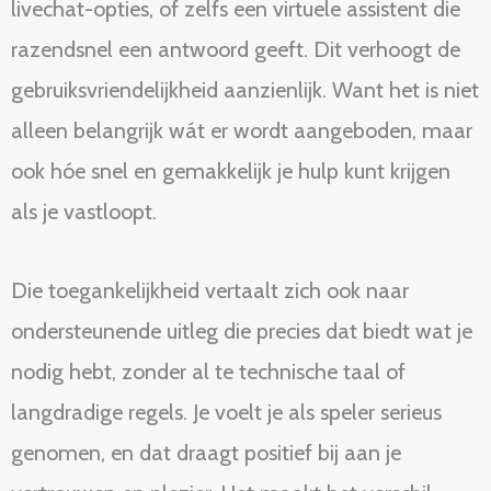
livechat-opties, of zelfs een virtuele assistent die
razendsnel een antwoord geeft. Dit verhoogt de
gebruiksvriendelijkheid aanzienlijk. Want het is niet
alleen belangrijk wát er wordt aangeboden, maar
ook hóe snel en gemakkelijk je hulp kunt krijgen
als je vastloopt.
Die toegankelijkheid vertaalt zich ook naar
ondersteunende uitleg die precies dat biedt wat je
nodig hebt, zonder al te technische taal of
langdradige regels. Je voelt je als speler serieus
genomen, en dat draagt positief bij aan je