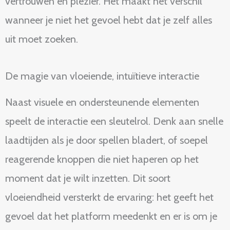
vertrouwen en plezier. Het maakt het verschil
wanneer je niet het gevoel hebt dat je zelf alles
uit moet zoeken.
De magie van vloeiende, intuïtieve interactie
Naast visuele en ondersteunende elementen
speelt de interactie een sleutelrol. Denk aan snelle
laadtijden als je door spellen bladert, of soepel
reagerende knoppen die niet haperen op het
moment dat je wilt inzetten. Dit soort
vloeiendheid versterkt de ervaring: het geeft het
gevoel dat het platform meedenkt en er is om je