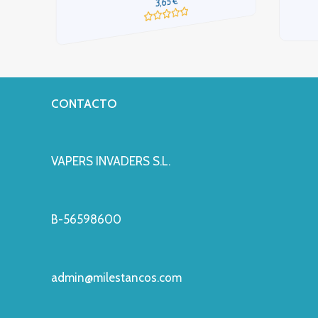
€
3,65
Valorado
con
0
de
5
CONTACTO
VAPERS INVADERS S.L.
B-56598600
admin@milestancos.com