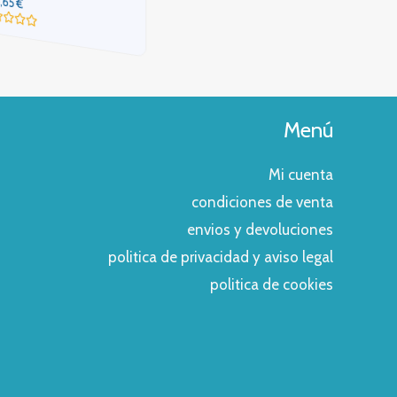
3,65
€
Valorado
con
lorado
0
n
de
5
Menú
Mi cuenta
condiciones de venta
envios y devoluciones
politica de privacidad y aviso legal
politica de cookies