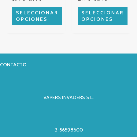
elegir
elegir
en
en
SELECCIONAR
SELECCIONAR
la
la
OPCIONES
OPCIONES
página
página
de
de
producto
producto
CONTACTO
VAPERS INVADERS S.L.
B-56598600