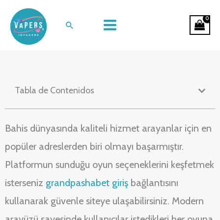
Ir
Grandpashabet Platformunda
al
Buscar
Kazanmanın Yolları
contenido
Tabla de Contenidos
Bahis dünyasında kaliteli hizmet arayanlar için en
popüler adreslerden biri olmayı başarmıştır.
Platformun sunduğu oyun seçeneklerini keşfetmek
isterseniz
grandpashabet giriş
bağlantısını
kullanarak güvenle siteye ulaşabilirsiniz. Modern
arayüzü sayesinde kullanıcılar istedikleri her oyuna