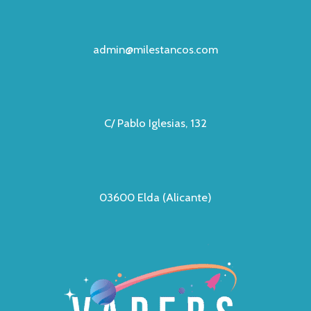
admin@milestancos.com
C/ Pablo Iglesias, 132
03600 Elda (Alicante)