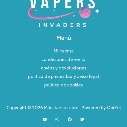
Menú
Mi cuenta
condiciones de venta
envios y devoluciones
politica de privacidad y aviso legal
politica de cookies
Copyright © 2026 Milestancos.com | Powered by ObiZel