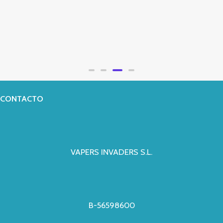
Mubar Salts Sour Mango Pineapple
3,65
€
Valorado
con
0
de
5
CONTACTO
VAPERS INVADERS S.L.
B-56598600