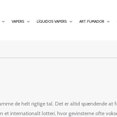
store Eurojackpot
VAPERS
LÍQUIDOS VAPERS
ART. FUMADOR
me de helt rigtige tal. Det er altid spændende at f
et internationalt lotteri, hvor gevinsterne ofte vokse