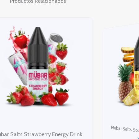
Productos Relacionados
Mubar Salt
ubar Salts Sour Mango Pineapple