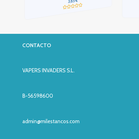
€
3,65
Valorado
con
0
de
5
CONTACTO
VAPERS INVADERS S.L.
B-56598600
admin@milestancos.com