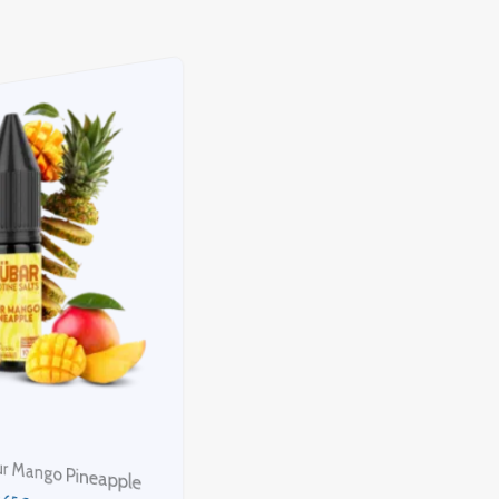
Mubar Salts Triple Cherry
s Watermelon Ice
3,65
€