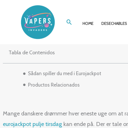
Ir
Drømmen om den 
al
Buscar
contenido
HOME
DESECHABLES
Tabla de Contenidos
Sådan spiller du med i Eurojackpot
Productos Relacionados
Mange danskere drømmer hver eneste uge om at ram
eurojackpot pulje tirsdag
kan ende på. Der er tale om 