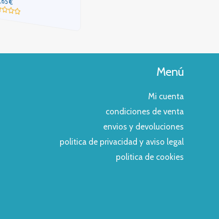
,65
€
Valorado
con
rado
0
de
5
Menú
Mi cuenta
condiciones de venta
envios y devoluciones
politica de privacidad y aviso legal
politica de cookies