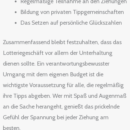
Regelmäßige Teilnahme an den Ziehungen
Bildung von privaten Tippgemeinschaften
Das Setzen auf persönliche Glückszahlen
Zusammenfassend bleibt festzuhalten, dass das
Lotteriegeschäft vor allem der Unterhaltung
dienen sollte. Ein verantwortungsbewusster
Umgang mit dem eigenen Budget ist die
wichtigste Voraussetzung für alle, die regelmäßig
ihre Tipps abgeben. Wer mit Spaß und Augenmaß
an die Sache herangeht, genießt das prickelnde
Gefühl der Spannung bei jeder Ziehung am
besten.