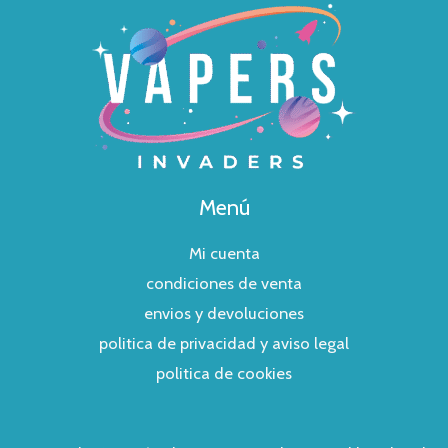
Menú
Mi cuenta
condiciones de venta
envios y devoluciones
politica de privacidad y aviso legal
politica de cookies