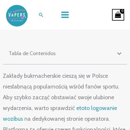
Ir
Analiza oferty zakładów
al
Buscar
bukmacherskich etoto dla graczy
contenido
Tabla de Contenidos
Zakłady bukmacherskie cieszą się w Polsce
niesłabnącą popularnością wśród fanów sportu.
Aby szybko zacząć obstawiać swoje ulubione
wydarzenia, warto sprawdzić
etoto logowanie
wozibus
na dedykowanej stronie operatora.
Platforma ta oferuje szereg funkcjonalności, które