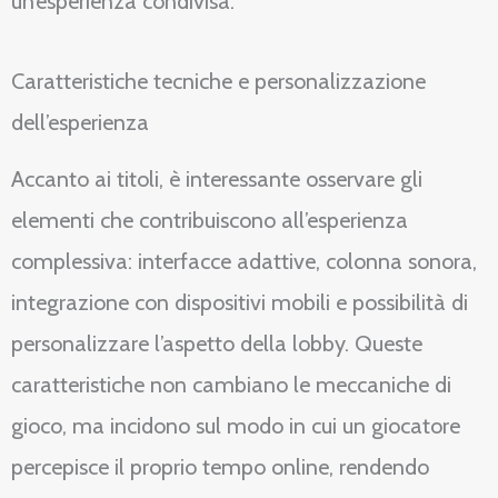
un’esperienza condivisa.
Caratteristiche tecniche e personalizzazione
dell’esperienza
Accanto ai titoli, è interessante osservare gli
elementi che contribuiscono all’esperienza
complessiva: interfacce adattive, colonna sonora,
integrazione con dispositivi mobili e possibilità di
personalizzare l’aspetto della lobby. Queste
caratteristiche non cambiano le meccaniche di
gioco, ma incidono sul modo in cui un giocatore
percepisce il proprio tempo online, rendendo