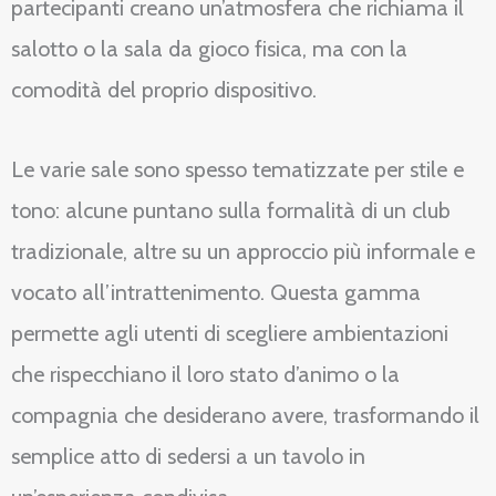
partecipanti creano un’atmosfera che richiama il
salotto o la sala da gioco fisica, ma con la
comodità del proprio dispositivo.
Le varie sale sono spesso tematizzate per stile e
tono: alcune puntano sulla formalità di un club
tradizionale, altre su un approccio più informale e
vocato all’intrattenimento. Questa gamma
permette agli utenti di scegliere ambientazioni
che rispecchiano il loro stato d’animo o la
compagnia che desiderano avere, trasformando il
semplice atto di sedersi a un tavolo in