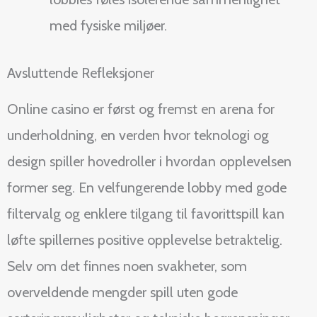
med fysiske miljøer.
Avsluttende Refleksjoner
Online casino er først og fremst en arena for
underholdning, en verden hvor teknologi og
design spiller hovedroller i hvordan opplevelsen
former seg. En velfungerende lobby med gode
filtervalg og enklere tilgang til favorittspill kan
løfte spillernes positive opplevelse betraktelig.
Selv om det finnes noen svakheter, som
overveldende mengder spill uten gode