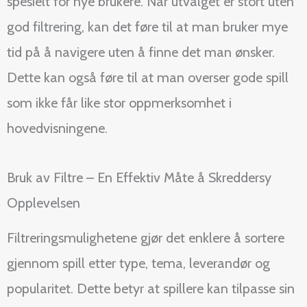
spesielt for nye brukere. Når utvalget er stort uten
god filtrering, kan det føre til at man bruker mye
tid på å navigere uten å finne det man ønsker.
Dette kan også føre til at man overser gode spill
som ikke får like stor oppmerksomhet i
hovedvisningene.
Bruk av Filtre – En Effektiv Måte å Skreddersy
Opplevelsen
Filtreringsmulighetene gjør det enklere å sortere
gjennom spill etter type, tema, leverandør og
popularitet. Dette betyr at spillere kan tilpasse sin