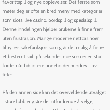
favorittspill og nye opplevelser. Det første som
møter deg er ofte en bred meny med kategorier
som slots, live casino, bordspill og spesialspill.
Denne inndelingen hjelper brukerne å finne frem
uten frustrasjon. Mange moderne nettcasinoer
tilbyr en søkefunksjon som gjør det mulig å finne
et bestemt spill på sekunder, noe som er en stor
fordel når biblioteket inneholder hundrevis av
titler.
På den annen side kan det overveldende utvalget
i store lobbier gjøre det utfordrende å velge,