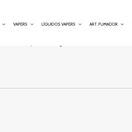
οτελεί κορυφαία επ
VAPERS
LÍQUIDOS VAPERS
ART. FUMADOR
ίκτες στην Ελλάδα