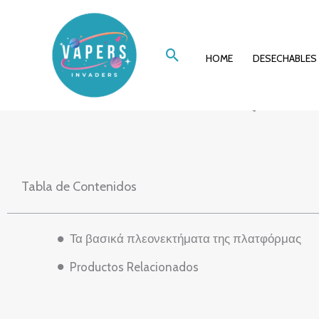
Ir
Γιατί η efbet απ
al
Buscar
contenido
HOME
DESECHABLES
τους πα
Tabla de Contenidos
Τα βασικά πλεονεκτήματα της πλατφόρμας
Productos Relacionados