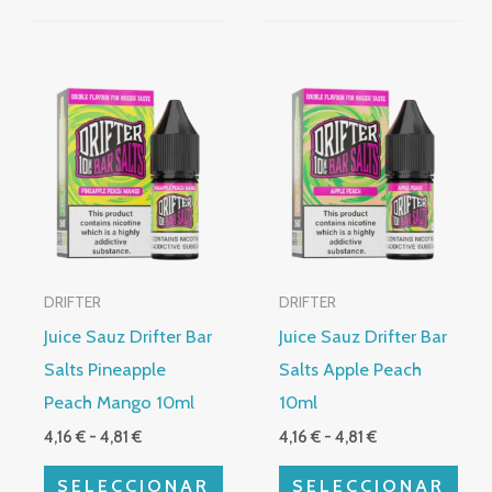
producto
Rango
Rango
Este
Este
de
de
producto
producto
precios:
precios:
desde
desde
tiene
tiene
4,16 €
4,16 €
múltiples
hasta
múltiples
hasta
4,81 €
4,81 €
variantes.
variantes.
Las
Las
opciones
opciones
DRIFTER
DRIFTER
se
se
Juice Sauz Drifter Bar
Juice Sauz Drifter Bar
pueden
pueden
Salts Pineapple
Salts Apple Peach
elegir
elegir
Peach Mango 10ml
10ml
en
en
4,16
€
-
4,81
€
4,16
€
-
4,81
€
la
la
página
página
SELECCIONAR
SELECCIONAR