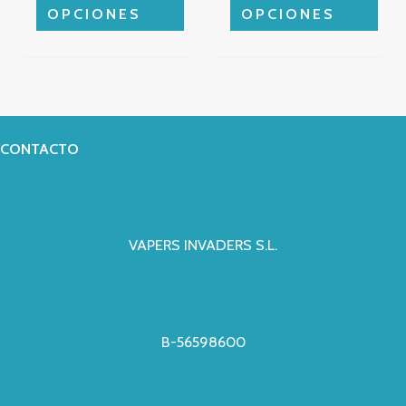
de
de
OPCIONES
OPCIONES
producto
producto
CONTACTO
VAPERS INVADERS S.L.
B-56598600