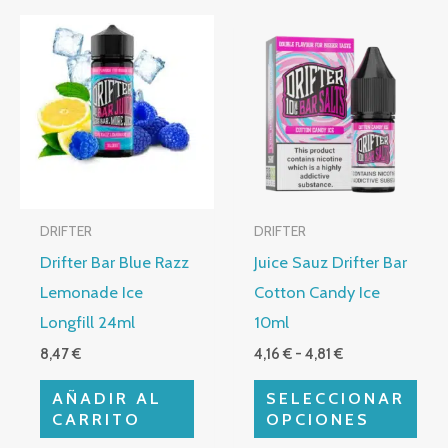
Rango
Este
de
producto
precios:
desde
tiene
4,16 €
múltiples
hasta
4,81 €
variantes.
Las
opciones
DRIFTER
DRIFTER
se
Drifter Bar Blue Razz
Juice Sauz Drifter Bar
pueden
Lemonade Ice
Cotton Candy Ice
elegir
Longfill 24ml
10ml
en
8,47
€
4,16
€
-
4,81
€
la
página
AÑADIR AL
SELECCIONAR
de
CARRITO
OPCIONES