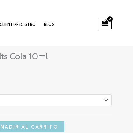
CLIENTE/REGISTRO
BLOG
ango
lts Cola 10ml
e
ecios:
esde
16 €
asta
AÑADIR AL CARRITO
,81 €