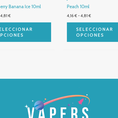
la
erry Banana Ice 10ml
Peach 10ml
página
4,81
€
4,16
€
-
4,81
€
de
producto
ELECCIONAR
SELECCIONAR
PCIONES
OPCIONES