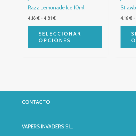
la
Razz Lemonade Ice 10ml
Strawb
página
4,16
€
-
4,81
€
4,16
€
-
de
producto
SELECCIONAR
S
OPCIONES
O
CONTACTO
VAPERS INVADERS S.L.