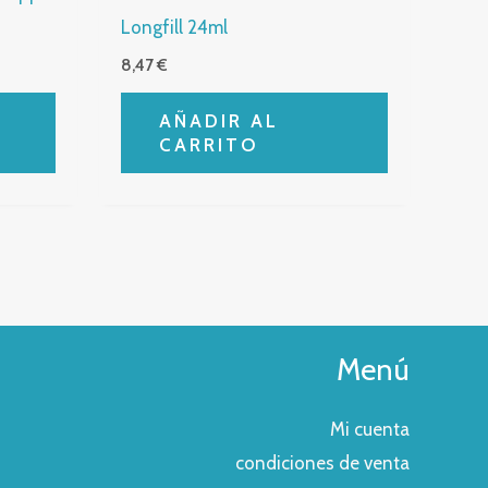
la
Longfill 24ml
página
8,47
€
de
producto
AÑADIR AL
CARRITO
Menú
Mi cuenta
condiciones de venta