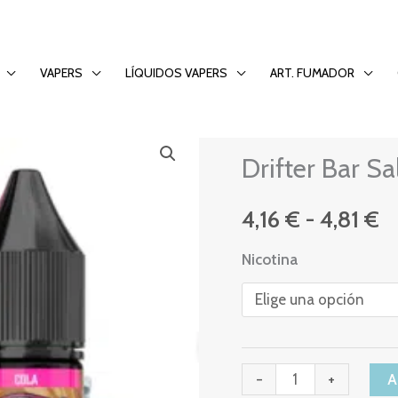
VAPERS
LÍQUIDOS VAPERS
ART. FUMADOR
DRIFTER
Drifter
R
Drifter Bar Sa
Bar
d
Salts
4,16
€
-
4,81
€
Cola
pr
10ml
Nicotina
d
cantidad
4,
h
-
+
4