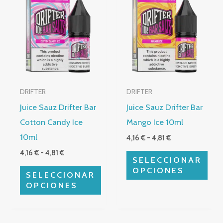
producto
producto
precios:
precios:
desde
desde
tiene
tiene
4,16 €
4,16 €
múltiples
hasta
múltiples
hasta
4,81 €
4,81 €
variantes.
variantes.
Las
Las
opciones
opciones
DRIFTER
DRIFTER
se
se
Juice Sauz Drifter Bar
Juice Sauz Drifter Bar
pueden
pueden
Cotton Candy Ice
Mango Ice 10ml
elegir
elegir
10ml
4,16
€
-
4,81
€
en
en
4,16
€
-
4,81
€
la
la
SELECCIONAR
página
página
OPCIONES
SELECCIONAR
de
de
OPCIONES
producto
producto