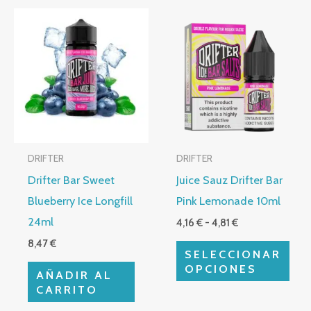
Rango
Este
de
producto
precios:
desde
tiene
4,16 €
múltiples
hasta
4,81 €
variantes.
Las
opciones
DRIFTER
DRIFTER
se
Drifter Bar Sweet
Juice Sauz Drifter Bar
pueden
Blueberry Ice Longfill
Pink Lemonade 10ml
elegir
24ml
4,16
€
-
4,81
€
en
8,47
€
la
SELECCIONAR
página
OPCIONES
AÑADIR AL
de
CARRITO
producto