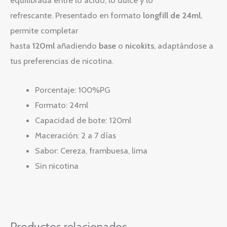
equilibrada entre lo ácido, lo dulce y lo
refrescante. Presentado en formato
longfill de 24ml
,
permite completar
hasta
120ml
añadiendo
base
o
nicokits
, adaptándose a
tus preferencias de nicotina.
Porcentaje: 100%PG
Formato: 24ml
Capacidad de bote: 120ml
Maceración: 2 a 7 días
Sabor: Cereza, frambuesa, lima
Sin nicotina