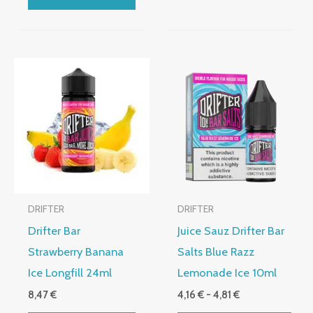
producto
Rango
Este
de
producto
precios:
desde
tiene
4,16 €
múltiples
hasta
4,81 €
variantes.
Las
opciones
DRIFTER
DRIFTER
se
Drifter Bar
Juice Sauz Drifter Bar
pueden
Strawberry Banana
Salts Blue Razz
elegir
Ice Longfill 24ml
Lemonade Ice 10ml
en
8,47
€
4,16
€
-
4,81
€
la