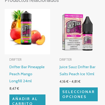
Productos relacionados
Rango
Este
de
producto
precios:
desde
tiene
4,16 €
múltiples
hasta
4,81 €
variantes.
Las
opciones
DRIFTER
DRIFTER
se
Drifter Bar Pineapple
Juice Sauz Drifter Bar
pueden
Peach Mango
Salts Peach Ice 10ml
elegir
Longfill 24ml
4,16
€
-
4,81
€
en
8,47
€
la
SELECCIONAR
página
OPCIONES
AÑADIR AL
de
CARRITO