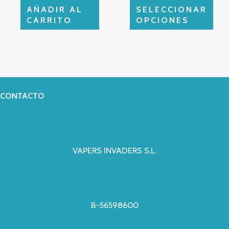
página
AÑADIR AL
SELECCIONAR
de
CARRITO
OPCIONES
producto
CONTACTO
VAPERS INVADERS S.L.
B-56598600