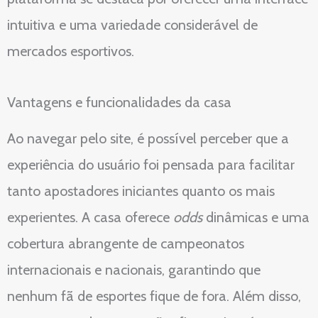
intuitiva e uma variedade considerável de
mercados esportivos.
Vantagens e funcionalidades da casa
Ao navegar pelo site, é possível perceber que a
experiência do usuário foi pensada para facilitar
tanto apostadores iniciantes quanto os mais
experientes. A casa oferece
odds
dinâmicas e uma
cobertura abrangente de campeonatos
internacionais e nacionais, garantindo que
nenhum fã de esportes fique de fora. Além disso,