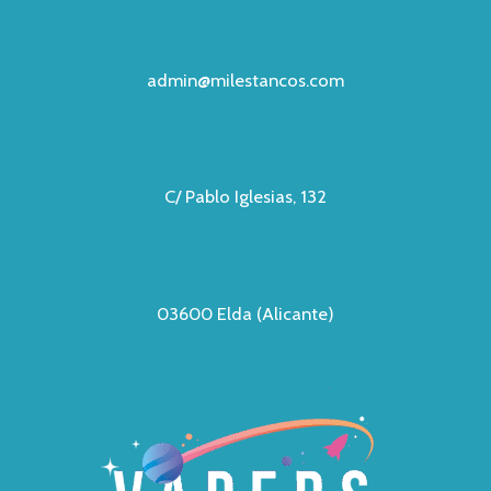
admin@milestancos.com
C/ Pablo Iglesias, 132
03600 Elda (Alicante)