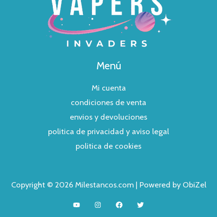
Menú
Mi cuenta
condiciones de venta
envios y devoluciones
politica de privacidad y aviso legal
politica de cookies
Copyright © 2026 Milestancos.com | Powered by ObiZel