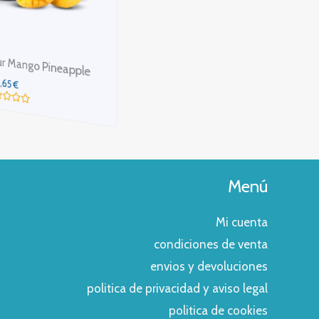
Mubar Salts Triple Cherry
s Watermelon Ice
3,65
€
,65
€
Valorado
con
rado
0
de
5
Menú
Mi cuenta
condiciones de venta
envios y devoluciones
politica de privacidad y aviso legal
politica de cookies