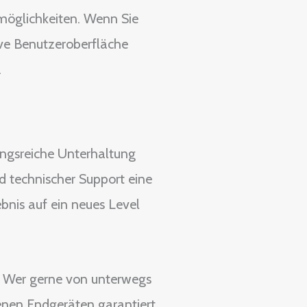
möglichkeiten. Wenn Sie
tive Benutzeroberfläche
.
ungsreiche Unterhaltung
und technischer Support eine
ebnis auf ein neues Level
t. Wer gerne von unterwegs
denen Endgeräten garantiert.