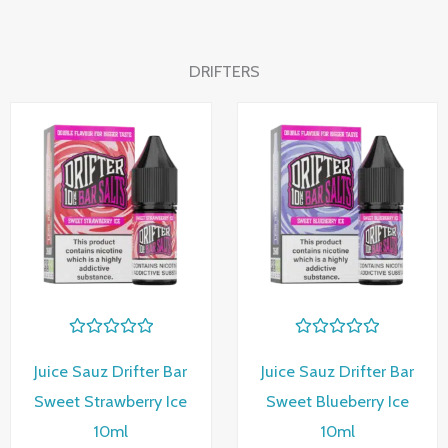
DRIFTERS
Rango
Rango
de
de
precios:
precios
desde
desde
4,16 €
4,16 €
hasta
hasta
4,81 €
4,81 €
V
V
a
a
Juice Sauz Drifter Bar
Juice Sauz Drifter Bar
l
l
o
o
Sweet Strawberry Ice
Sweet Blueberry Ice
r
r
a
a
10ml
10ml
d
d