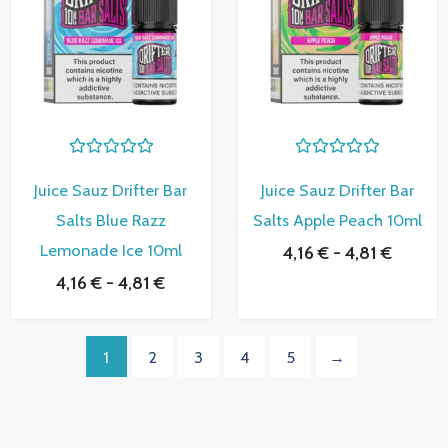
4,16 €
4,16 €
hasta
hasta
4,81 €
4,81 €
V
V
a
a
Juice Sauz Drifter Bar
Juice Sauz Drifter Bar
l
l
o
o
Salts Blue Razz
Salts Apple Peach 10ml
r
r
a
a
Lemonade Ice 10ml
4,16
€
-
4,81
€
d
d
o
o
4,16
€
-
4,81
€
c
c
o
o
n
n
0
0
d
d
1
2
3
4
5
→
e
e
5
5