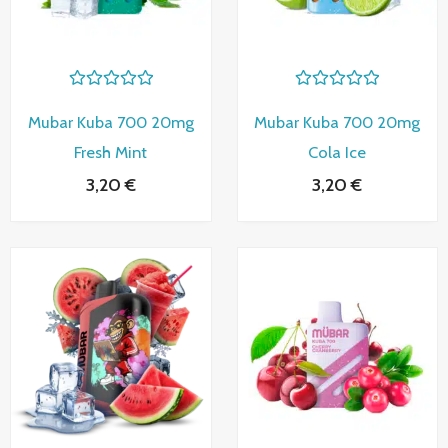
V
V
a
a
Mubar Kuba 700 20mg
Mubar Kuba 700 20mg
l
l
o
o
Fresh Mint
Cola Ice
r
r
a
a
3,20
€
3,20
€
d
d
o
o
c
c
o
o
n
n
0
0
d
d
e
e
5
5