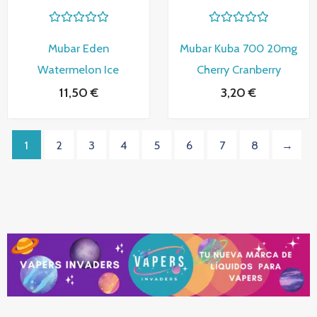
V
V
a
a
Mubar Eden
Mubar Kuba 700 20mg
l
l
o
o
Watermelon Ice
Cherry Cranberry
r
r
a
a
11,50
€
3,20
€
d
d
o
o
c
c
o
o
n
n
1
2
3
4
5
6
7
8
→
0
0
d
d
e
e
5
5