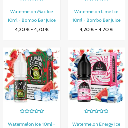
V
V
a
a
Watermelon Max Ice
Watermelon Lime Ice
l
l
o
o
10ml - Bombo Bar Juice
10ml - Bombo Bar Juice
r
r
a
a
4,20
€
-
4,70
€
4,20
€
-
4,70
€
d
d
o
o
c
c
o
o
n
n
Rango
Rango
0
0
de
de
d
d
e
e
precios:
precio
5
5
desde
desde
4,16 €
4,20 €
hasta
hasta
4,81 €
4,70 €
V
V
a
a
Watermelon Ice 10ml -
Watermelon Energy Ice
l
l