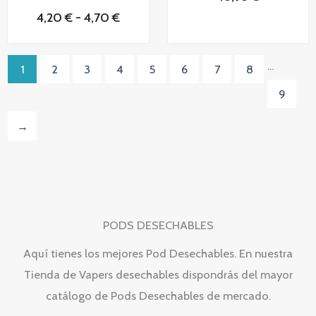
o
o
4,20
€
-
4,70
€
c
c
o
o
n
n
0
0
d
d
...
1
2
3
4
5
6
7
8
e
e
5
5
9
→
PODS DESECHABLES
Aquí tienes los mejores Pod Desechables. En nuestra
Tienda de Vapers desechables dispondrás del mayor
catálogo de Pods Desechables de mercado.