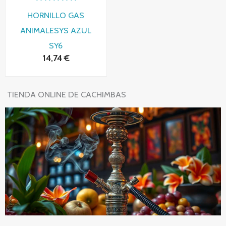
Valorado
HORNILLO GAS
con
0
ANIMALESYS AZUL
de
5
SY6
14,74
€
TIENDA ONLINE DE CACHIMBAS