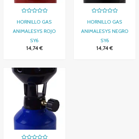
Valorado
Valorado
HORNILLO GAS
HORNILLO GAS
con
con
0
0
ANIMALESYS ROJO
ANIMALESYS NEGRO
de
de
5
5
SY6
SY6
14,74
€
14,74
€