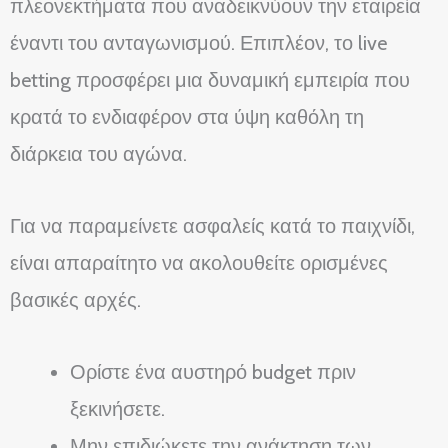
πλεονεκτήματα που αναδεικνύουν την εταιρεία
έναντι του ανταγωνισμού. Επιπλέον, το live
betting προσφέρει μια δυναμική εμπειρία που
κρατά το ενδιαφέρον στα ύψη καθόλη τη
διάρκεια του αγώνα.
Για να παραμείνετε ασφαλείς κατά το παιχνίδι,
είναι απαραίτητο να ακολουθείτε ορισμένες
βασικές αρχές.
Ορίστε ένα αυστηρό budget πριν
ξεκινήσετε.
Μην επιδιώκετε την ανάκτηση των