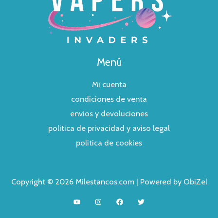
Menú
Mi cuenta
condiciones de venta
envios y devoluciones
politica de privacidad y aviso legal
politica de cookies
Copyright © 2026 Milestancos.com | Powered by ObiZel